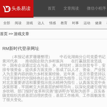
头条易读
首页
文章阅读
微信小程序
全部
阅读
游戏
达人
情感
教育
时事
运动
健康
首页
>> 游戏文章
购物
旅游
职场
财经
明星
微商
RM新时代登录网址
（本报记者罗珊珊整理） 中石化湖南分公司党委书记
黄河代表 推动国企助力乡村振兴 在打赢脱贫攻坚战
中，国有企业通过定点与县、乡、村结对，派出扶贫专干，安
排专项资金，提供多方面支持，形成了以人才、资金、产业投
入为主要内容的助力乡村发展经验。近年来，北京市委坚持以
习近平新时代中国特色社会主义思想为指导，以习近平总书记
对北京重要讲话和重要指示批示精神为指引，认真落实党中央
决策部署，牢固树立大抓基层的鲜明导向，以深化党建引领“街
乡吹哨、部门报到”改革和完善“接诉即办”机制为抓手，压实各
级党组织共抓基层治理的责任，基层工作格局、工作面貌发生
了很大变化。