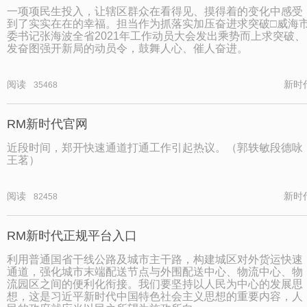
一项项民生投入，让辖区群众在看得见、摸得着的变化中感受
到了实实在在的幸福。担当作为抓落实加压奋进求突破□威海
委书记张海波全省2021年工作动员大会发出乘势而上求突破、
发奋图强开新局的动员令，鼓舞人心、催人奋进。
阅读
新时
35468
RM新时代官网
近段时间，郑开快速通道打通工作引起热议。（郭轶敏段德咏
王茗）
阅读
新时
82458
RM新时代正规平台入口
利用普通国省干线公路及城市主干路，构建城区对外货运快速
通道，强化城市末端配送节点与外围配送中心、物流中心、物
流园区之间的便利化衔接。我们要坚持以人民为中心的发展思
想，这是习近平新时代中国特色社会主义思想的重要内容，人