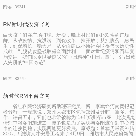
阅读
新时
39341
RM新时代投资官网
白天孩子们在广场打球、玩耍，晚上村民们跳起欢快的广场
舞。从战疫情、抗洪涝，到促改革、推开放；从抓脱贫、惠民
生，到保增长、稳大局；从全面建成小康社会取得伟大历史性
成就，到脱贫攻坚战取得全面胜利……面对世纪疫情和百年变
局交织，我们以令世界惊叹的“中国精神”“中国力量”，书写出载
入史册的“中国奇迹”。
阅读
新时
83779
新时代RM平台官网
省社科院经济研究所助理研究员、博士李斌给河南商报记
者分析，一般来说，郑州大都市区包括郑州及开封、新乡、焦
作、许昌五市，它们也常常被称为“1+4”郑州都市圈，此次规划
研究中将洛阳加进去，更多也是为了实现与洛阳这个副中心城
市的连接贯通，实现两地更好发展。原标题：首套房最高补贴
300万！潍坊人才安居工程来了3月9日，潍坊市人民政府新闻