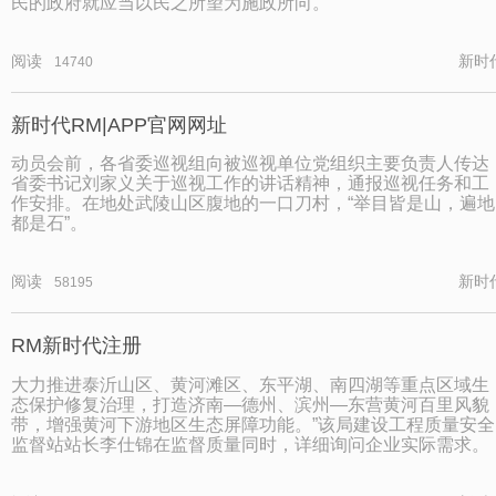
民的政府就应当以民之所望为施政所向。
阅读
新时
14740
新时代RM|APP官网网址
动员会前，各省委巡视组向被巡视单位党组织主要负责人传达
省委书记刘家义关于巡视工作的讲话精神，通报巡视任务和工
作安排。在地处武陵山区腹地的一口刀村，“举目皆是山，遍地
都是石”。
阅读
新时
58195
RM新时代注册
大力推进泰沂山区、黄河滩区、东平湖、南四湖等重点区域生
态保护修复治理，打造济南—德州、滨州—东营黄河百里风貌
带，增强黄河下游地区生态屏障功能。”该局建设工程质量安全
监督站站长李仕锦在监督质量同时，详细询问企业实际需求。