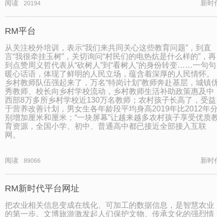
阅读
新时
20194
RM平台
从关注校外培训，表示“我们来共同关心这些教育问题”，到直
言“我很牵挂玉树”，关切询问“村民们的电热炕是什么样的”，再
到点赞周义哲代表从“砍树人”到“看树人”的身份转变……一句句
暖心话语，体现了鲜明的人民立场，蕴含着深厚的人民情怀。
乡村教师队伍强起来了，万名“特岗计划”教师奔赴基层，城镇
秀教师、校长向乡村学校流动，乡村教师生活补助政策惠及中
西部8万多所乡村学校近130万名教师；农村孩子长高了，受益
于营养改善计划，男女生各年龄段平均身高2019年比2012年
别增加厘米和厘米；“一块屏幕”让越来越多农村孩子享受优质
育资源，全国小学、初中、普通高中都已接近全部接入互联
网。
阅读
新时
89066
RM新时代平台网址
把农业相关信息变成在线化、可加工的数据信息，是智慧农业
的第一步。文博旅游激发起人们保护文物、传承文化的强烈情