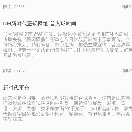
阅读
新时
59368
RM新时代正规网址|首入球时间
加大“泉城济南”品牌宣传力度深化全域旅游品牌推广体系建设
借助央视《新闻联播》等重点节目时段开展城市形象宣传。全
市精心策划、精心筹备、精心组织，加强主题宣传，营造浓厚
氛围，培养一些文旅正能量“网红”，让正能量产生大流量，好
音成为最强音。
阅读
新时
87102
新时代平台
山东省是全国唯一的新旧动能转换综合试验区，济南是山东新
旧动能转换综合试验区的主引擎。两馆通过展教、展项、管
理、资源、文创、技术等方面的“手拉手”，实现优势互补，双
借助数字媒体形式提供个性化、精准化、智能化服务，丰富数
字资源库。