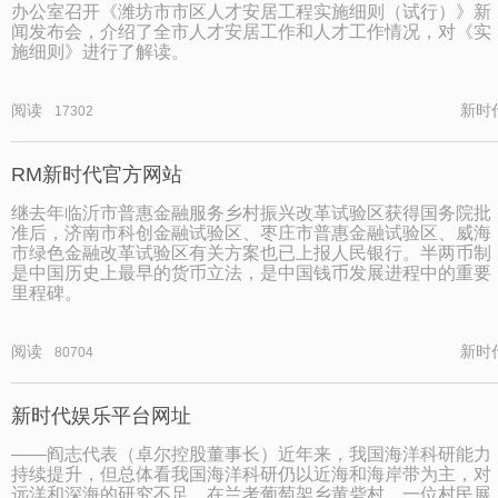
办公室召开《潍坊市市区人才安居工程实施细则（试行）》新
闻发布会，介绍了全市人才安居工作和人才工作情况，对《实
施细则》进行了解读。
阅读
新时
17302
RM新时代官方网站
继去年临沂市普惠金融服务乡村振兴改革试验区获得国务院批
准后，济南市科创金融试验区、枣庄市普惠金融试验区、威海
市绿色金融改革试验区有关方案也已上报人民银行。半两币制
是中国历史上最早的货币立法，是中国钱币发展进程中的重要
里程碑。
阅读
新时
80704
新时代娱乐平台网址
——阎志代表（卓尔控股董事长）近年来，我国海洋科研能力
持续提升，但总体看我国海洋科研仍以近海和海岸带为主，对
远洋和深海的研究不足。在兰考葡萄架乡黄砦村，一位村民展