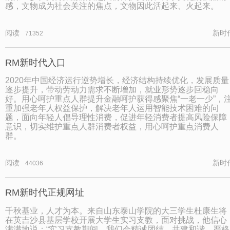
感，文物成为社会关注的焦点，文物因此活起来、火起来。
阅读
新时
71352
RM新时代入口
2020年中国经济运行逆势增长，经济结构持续优化，发展质量
逐步提升，带动劳动力需求不断增加，就业形势逐步回稳向
好。用心呵护重点人群提升金融呵护获得感聚焦“一老一少”，
重加强老年人权益保护，解决老年人运用智能技术困难的问
题，面向年轻人倡导理性消费，促进年轻消费者提高风险保障
意识，切实维护重点人群消费者权益，用心呵护重点消费人
群。
阅读
新时
44036
RM新时代正规网址
千秋基业，人才为本。来自山东泰山学院的大三学生杜康生将
在英吉沙县基层学校开展大学生实习支教，面对挑战，他信心
满满地说：“实习支教期间，我们会精诚团结、共建和谐，严格