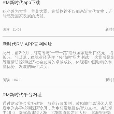
RM新时代app下载
积小善为大善，善莫大焉。逛博物馆不仅能亲近古代文物，还
能感受国家发展的成就。
阅读
新时
11403
新时代RM|APP官网网址
此外，前2个月，河南省与“一带一路”沿线国家进出口亿元，增
长%。可以说，稳就业经受住了疫情的“压力测试”，这背后是
筹疫情防控和经济社会发展的卓越成效，体现着中国独特的制
度优势、发展的民生温度。
阅读
新时
60450
RM新时代平台网址
通过财政资金奖补政策、放宽行政限制，鼓励城市离退休人员
返乡兴办学校和医院诊所，为乡村发展提供智力支持。协助渤
中19-6、秦滨高速特大桥、228国道套尔河大桥、北海管廊等