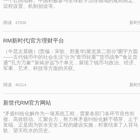
一个壮阔地标。中国积极参与全球数字治理领域的规则制定、
议程设置、机制创设等。
阅读
新时
47838
RM新时代|官方理财平台
（牛昆左晨晓）(责编：宋歌、邢曼华)展览第二部分“圜宇方圆
——古代钱币中的社会生活”分为“资币轻重”“货币战争”“食足货
通”“孔方万象”“泉铸岁远”5个单元，展现了钱币与政治、经济、
军事、艺术、科技等方面的关联。
阅读
新时
40214
新世代RM官方网站
“矛盾纠纷化解作为一项系统工程，需要各部门各环节良性衔
接、高效联动、汇聚合力，努力将矛盾纠纷化解于萌芽、止于
发端。正是因为饮水安全工程的建设实施，村寨结束了人背马
驮、望天吃水的历史。