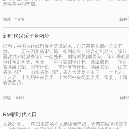
示温室中的葡萄。
阅读
新时
77479
新时代娱乐平台网址
据悉，中国古代钱币展为常设展览，自开幕后长期向公众开
放。 历任四川省审计局二处副处长、综合处副处长，审计
署驻成都特派办审计一处处长、副特派员(副局级)，审计署商
审计司副司长、司长 审计署副审计长、党组成员 审计
署党组书记、副审计长 审计署审计长、党组书记 山东
省委书记 山东省委书记，省人大常委会主任 十七届、
十八届、十九届中央委员，十六届中央纪委委员、常委，十届
省委委员。
阅读
新时
16493
RM新时代入口
从远处看，一座33米高的立交桥拔地而起，为西部城区增添了