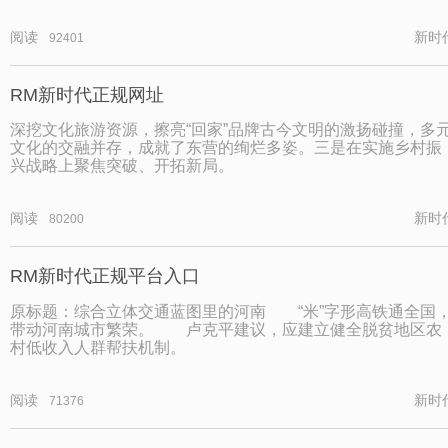
阅读
新时
92401
RM新时代正规网址
深挖文化旅游资源，擦亮“回家”品牌古今文明的激扬碰撞，多
文化的交融并存，成就了东营的绚烂多姿。三是在实施乡村振
兴战略上聚焦突破、开拓新局。
阅读
新时
80200
RM新时代正规平台入口
原标题：综合立体交通蓝图里的河南 “米”字形高铁通全国
带动河南城市繁荣。 卢克平建议，应建立健全脱贫地区农
村低收入人群帮扶机制。
阅读
新时
71376