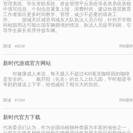
管理系统、学生资助系统、资金管理平台系统等各类系统表格
中填写信息，个别信息重复上报，浪费时间，建议给基层教育
工作者留出更多时间教学、管理，减少不必要的填表工
作。 据城关区城管局城东大队执法人员介绍，针对开学期
间校园周边可能出现车辆拥堵的情况，执法人员提早到岗，引
导学生家长有序停放车辆。
阅读
RM新
46538
新时代游戏官方网站
对健康成人来说，每天摄入不超过400毫克咖啡因的咖啡
是安全的。 戴乔阳（化名）的女儿上幼儿园，平时都是爷
爷奶奶接送上下学，给他减轻了相当大的负担。
阅读
RM新
97294
新时代官方下载
代表委员们认为，作为全国动植物种类最为丰富的省份之一，
云南在生物多样性保护和生物资源绿色发展方面应积极做出示