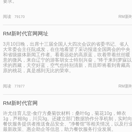
要求。
阅读
RM新
79170
RM新时代官网网址
3月10日晚，出席十三届全国人大四次会议的省委书记、省人
大常委会主任阮成发，在住地看望了采访报道全国两会的中央
和省级媒体新闻工作者。看着远处的高原蓝，吹着带着丝丝暖
意的微风，来自辽宁的游客胡女士特别兴奋，“终于来到梦寐以
求的西藏，天空好蓝，空气也特别清新，而且即将看到青藏高
原的桃花，真是感到无比的荣幸。
阅读
RM新
77877
RM新时代官网
许尤佳育儿堂-食疗方桑菊饮材料：桑叶6g，菊花10g，蝉衣
1g，芦根8g，川贝3g。还建立部门数据协作分享机制，实时向
餐饮服务提供者推送食品安全、“净餐馆”等相关情况，以及行
最新政策、惠企助企等信息，助力餐饮服务行业发展。