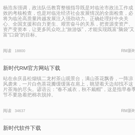
杨浩东强调，政法队伍教育整顿指导既是对临沧市政法工作成
效的考核检查，也是对临沧经济社会发展情况的全面检查，必
将为临沧高质量跨越发展注入强劲动力。正确处理好中央关
心、全国支援和自力更生、艰苦奋斗的关系，把资源变资产、
资产变资本，让更多民众吃上“旅游饭”，才能实现既富“脑袋”又
富“口袋”的目标。
阅读
RM新
18800
新时代RM官方网站下载
站在余庆县松烟镇二龙村茶山观景台，满山茶花飘香，一阵凉
风袭来，一片白色茶花瓣缓缓落在肩上，眺望着天边却找不这
片茶海的尽头。谚语云：“春不减衣，秋不戴帽”，这是指早春
节不要急着把棉衣脱掉。
阅读
RM新
34637
新时代软件下载