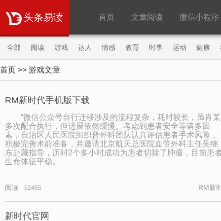
头条易读
首页
文章阅读
微信小程序
全部
阅读
游戏
达人
情感
教育
时事
运动
健康
首页
>> 游戏文章
购物
旅游
职场
财经
明星
微商
RM新时代手机版下载
“微信公众号自行迁移涉及的流程复杂，耗时较长，虽肖某
多次配合执行，但进展依然缓慢。考虑到患者安全等诸多因
素，自治区人民医院组织普外科团队认真评估患者手术风险，
积极完善术前准备，并邀请北京航天总医院血管外科主任吴继
东赴藏指导，历时2个多小时成功为患者切除了肿瘤，目前患
生命体征平稳。
阅读
RM新
52455
新时代官网