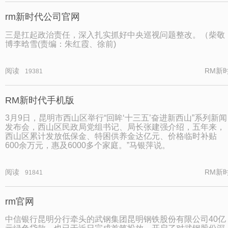
rm新时代公司官网
三是扛起政治责任，深入扎实抓好中央巡视问题整改。（柴敬
博李晗雪(责编：朱红霞、徐前)
阅读
RM新
19381
RM新时代手机版
3月9日，昆明市西山区举行“回眸‘十三五’奋进新西山”系列新闻
发布会，西山区民政局党组书记、局长张建强介绍，五年来，
西山区累计发放低保金、特困供养金达亿元、价格临时补贴
600余万元，惠及6000多个家庭。”马银萍说。
阅读
RM新
91841
rm官网
中信银行昆明分行牵头的武钢集团昆明钢铁股份有限公司40亿