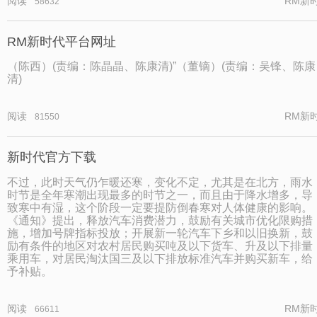
阅读
RM新
58632
RM新时代平台网址
（陈西）(责编：陈晶晶、陈康清)”（董镝）(责编：吴锋、陈康
清)
阅读
RM新
81550
新时代官方下载
不过，此时天气仍乍暖还寒，变化不定，尤其是在北方，雨水
时节是全年寒潮出现最多的时节之一，而且由于降水增多，导
致寒中有湿，这个阶段一定要提防倒春寒对人体健康的影响。
《通知》提出，释放汽车消费潜力，鼓励有关城市优化限购措
施，增加号牌指标投放；开展新一轮汽车下乡和以旧换新，鼓
励有条件的地区对农村居民购买吨及以下货车、升及以下排量
乘用车，对居民淘汰国三及以下排放标准汽车并购买新车，给
予补贴。
阅读
RM新
66611