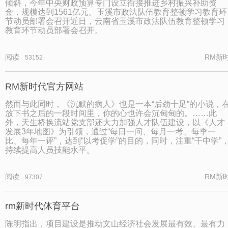
倾斜，今年中央财政预算专门设立衔接推进乡村振兴补助资
金，规模达到1561亿元。玉溪市政法队伍教育整顿学习教育环
节动员部署会召开近日，云南省玉溪市政法队伍教育整顿学习
教育环节动员部署会召开。
阅读
RM新
53152
RM新时代官方网站
然而与此同时，《沉默的病人》也是一本“后劲十足”的小说，
放下书之后的一段时间里，你的心也许会沉甸甸的。……此
外，天生桥换流站党支部还大力加强人才队伍建设，以《人才
发展3年地图》为引领，通过“每日一问、每月一考、每季一
比、每年一评”，达到“以考促学”的目的，同时，注重“干中学”
持续提高人员技能水平。
阅读
RM新
97307
rm新时代体育平台
陈明指出，项目建设是推动文山经济社会发展最有效、最有力