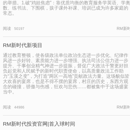
的举措。1.破“鸡娃焦虑”：靠优质均衡的教育服务学英语、学
数、练书法、下围棋，孩子课外补课、培训已成为许多家庭的
常态。
阅读
RM新
50197
RM新时代新项目
通过教育整顿，使各级政法单位政治生态进一步优化、纪律作
风进一步好转、素质能力进一步增强、执法司法公信力进一步
提升、干事创业精气神进一步提振，督促广大政法干警更好担
负起党和人民赋予的新时代职责使命，以高质量政法工作助
力“玉溪之变”，为打造“两区一高地”贡献政法力量。这场貌似皆
大欢喜的宴席，也是不得不摆的宴席，村庄的历史，东西方观
念的碰撞，骄傲与伤感，狂欢与悲伤……都被集中于这场盛宴
当中。
阅读
RM新
44986
RM新时代投资官网|首入球时间