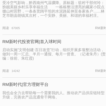
受冷空气影响，黔西南州气温骤降。原标题：驻村干部何玲：
扮靓美丽乡村乐享幸福生活 一栋栋整洁漂亮的藏家小院点
缀山村田野，一条条宽阔平坦的水泥路延伸至各家各户……林
芝市朗县朗镇其次村，一个安静、美丽、和谐的幸福村庄。
阅读
RM新
67005
RM新时代投资官网|首入球时间
启动实施“文明创建·百日攻坚”行动，组织开展多项整治活动，
做到一周一汇总、半月一通报、每月一督查。（记者朱丹）(责
编：徐前、朱红霞)
阅读
RM新
14242
RM新时代|官方理财平台
我也会全力去帮助每一个需要我的人。推动农产品供应链转型
升级，完善农产品流通骨干网络。