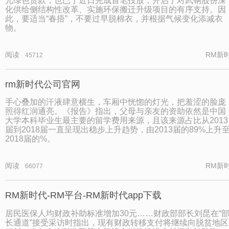
元绿色贷款，也已于近日完成首笔投放，开启了对武钢股份深
化供给侧结构性改革、实施环保搬迁升级项目的有序支持。因
此，要适当“春捂”，不要过早脱棉衣，并根据气候变化添减衣
物。
阅读
RM新
45712
rm新时代公司官网
手心叠加的汗液肆意横生，车厢中恍惚的灯光，把羞涩的脸庞
照得红润通亮。《报告》指出，父母与亲友的资助依然是中国
大学本科毕业生最主要的留学费用来源，且该来源占比从2013
届到2018届一直呈现出稳步上升趋势，由2013届的89%上升
2018届的%。
阅读
RM新
66077
RM新时代-RM平台-RM新时代app下载
居民医保人均财政补助标准增加30元……财政部部长刘昆在“
长通道”接受采访时指出，现有财政转移支付将继续向脱贫地区