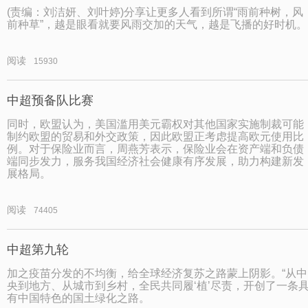
(责编：刘洁妍、刘叶婷)分享让更多人看到所谓“雨前种树，风
前种草”，越是眼看就要风雨交加的天气，越是飞播的好时机。
阅读
15930
中超预备队比赛
同时，欧盟认为，美国滥用美元霸权对其他国家实施制裁可能
制约欧盟的贸易和外交政策，因此欧盟正考虑提高欧元使用比
例。对于保险业而言，周燕芳表示，保险业会在资产端和负债
端同步发力，服务我国经济社会健康有序发展，助力构建新发
展格局。
阅读
74405
中超第九轮
加之疫苗分发的不均衡，给全球经济复苏之路蒙上阴影。“从中
央到地方、从城市到乡村，全民共同履‘植’尽责，开创了一条
有中国特色的国土绿化之路。