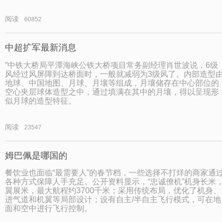
阅读
60852
中超扩军最新消息
”中铁大桥局平潭海峡公铁大桥项目常务副经理肖世波说，6级
风经过风屏障到达桥面时，一般就减弱为3级风了。内部造型
地球、中国地图、月球、月壤等组成，月壤储存在中心部位的
空心夹层球体造型之中，通过填满在其中的月壤，得以呈现形
似月球的造型特征。
阅读
23547
姆巴佩是哪国的
餐饮业也面临“最需要人”的春节档，一些选择不打烊的商家通
各种方式保障人手充足。公开资料显示，“忠诚僚机”机身长米
翼展米，最大航程约3700千米；采用传统布局，优化了机身、
进气道和机翼等局部设计；设有自主/半自主飞行模式，可在地
面和空中进行飞行控制。