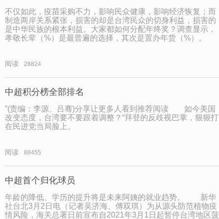
不仅如此，疫苗采购不力，影响民众健康，影响经济恢复；而
制造两岸关系紧张，损害的却是台湾民众的切身利益，损害的
是中华民族的根本利益。大家都如何分配年终奖？调查显示，
孝敬长辈（%）是最普遍的选择，其次是置办年货（%）。
阅读
28824
中超积分榜全部排名
”(责编：李源、吕骞)分享让更多人看到推荐阅读 如今美国
改变态度，台湾要不要跟着调整？“拜登的反歧视巴掌，狠狠打
在民进党当局脸上。
阅读
88455
中超首个归化球员
年龄的降低、学历的提升将是未来阿姨的就业趋势。 新华
社台北3月2日电（记者吴济海、傅双琪）为从源头防范植物疫
情风险，海关总署日前宣布自2021年3月1日起暂停台湾地区菠