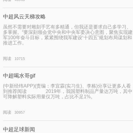
中超风云天梯攻略
虽然不需要对雕刻手艺有多精通，但我还是要求自己多学习、
多掌握。“要深刻领会党中央和中央军委决心意图，聚焦实现建
军100年奋斗目标，紧紧围绕我军建设‘十四五’规划布局谋划和
推进工作。
阅读
10715
中超喝水哥gif
(中新经纬APP)(责编：李宜霖(实习生)、李栋)分享让更多人看
到推荐阅读 2019年，我国塑料制品产量达万吨，其中
可降解塑料实际用量仅万吨，占比不足1%。
阅读
30957
中超足球新闻