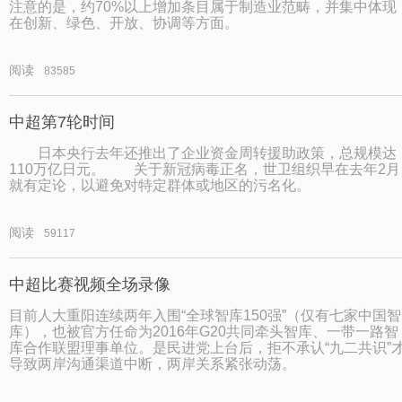
注意的是，约70%以上增加条目属于制造业范畴，并集中体现
在创新、绿色、开放、协调等方面。
阅读
83585
中超第7轮时间
日本央行去年还推出了企业资金周转援助政策，总规模达
110万亿日元。 关于新冠病毒正名，世卫组织早在去年2月
就有定论，以避免对特定群体或地区的污名化。
阅读
59117
中超比赛视频全场录像
目前人大重阳连续两年入围“全球智库150强”（仅有七家中国智
库），也被官方任命为2016年G20共同牵头智库、一带一路智
库合作联盟理事单位。是民进党上台后，拒不承认“九二共识”
导致两岸沟通渠道中断，两岸关系紧张动荡。