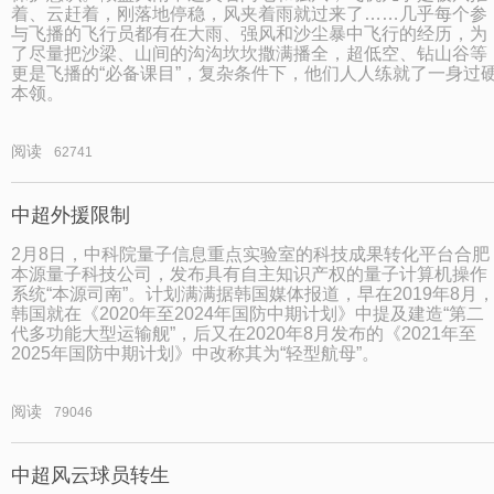
着、云赶着，刚落地停稳，风夹着雨就过来了……几乎每个参
与飞播的飞行员都有在大雨、强风和沙尘暴中飞行的经历，为
了尽量把沙梁、山间的沟沟坎坎撒满播全，超低空、钻山谷等
更是飞播的“必备课目”，复杂条件下，他们人人练就了一身过
本领。
阅读
62741
中超外援限制
2月8日，中科院量子信息重点实验室的科技成果转化平台合肥
本源量子科技公司，发布具有自主知识产权的量子计算机操作
系统“本源司南”。计划满满据韩国媒体报道，早在2019年8月
韩国就在《2020年至2024年国防中期计划》中提及建造“第二
代多功能大型运输舰”，后又在2020年8月发布的《2021年至
2025年国防中期计划》中改称其为“轻型航母”。
阅读
79046
中超风云球员转生