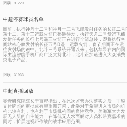
阅读
91229
中超停赛球员名单
目前，执行神舟十二号和神舟十三号飞船发射任务的长征二号
遥十二、遥十三运载火箭已整装待发，执行天舟二号货运飞船
发射任务的长征七号遥三火箭正在进行全箭总装，即将执行空
间站核心舱发射的长征五号B遥二运载火箭，春节期间正在运
往发射场的途中。北斗三号系统开通以来，包括苹果在内的国
际主流智能手机厂商广泛支持北斗，北斗正加速进入大众消费
类电子产品。
阅读
31933
中超直播回放
零壹研究院院长于百程指出，在此次监管办法落实之后，非银
支付牌照的审批或有望重新开闸，此举对于希望进入市场的机
构比较有利，也有利于市场机构间的良性竞争。美海军大力发
展无人艇的自主能力，在降低无人水面艇对人员和带宽需求的
同时，扩展超视距作战的战术应用范围。