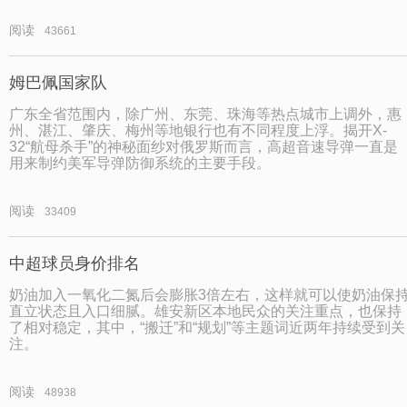
阅读
43661
姆巴佩国家队
广东全省范围内，除广州、东莞、珠海等热点城市上调外，惠
州、湛江、肇庆、梅州等地银行也有不同程度上浮。揭开X-
32“航母杀手”的神秘面纱对俄罗斯而言，高超音速导弹一直是
用来制约美军导弹防御系统的主要手段。
阅读
33409
中超球员身价排名
奶油加入一氧化二氮后会膨胀3倍左右，这样就可以使奶油保
直立状态且入口细腻。雄安新区本地民众的关注重点，也保持
了相对稳定，其中，“搬迁”和“规划”等主题词近两年持续受到关
注。
阅读
48938