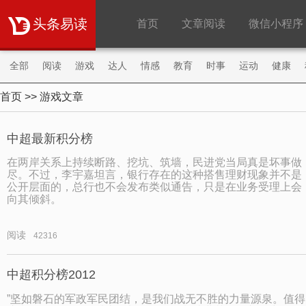
头条易读
首页
文章阅读
微信小程序
全部
阅读
游戏
达人
情感
教育
时事
运动
健康
首页
>> 游戏文章
购物
旅游
职场
财经
明星
微商
中超最新积分榜
在两岸关系上持续断路、挖坑、筑墙，民进党当局真是坏事做
尽。不过，李宇嘉坦言，银行存在的这种搭售理财现象并不是
公开层面的，总行也不会发布类似通告，只是在业务受理上会
向其倾斜。
阅读
42316
中超积分榜2012
”坚如磐石的军政军民团结，是我们战无不胜的力量源泉。值得