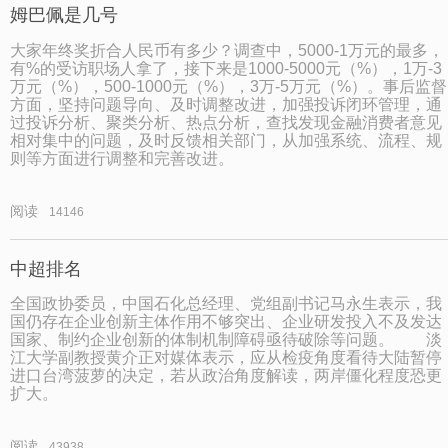
姆巴佩是几号
大家年终奖折合人民币有多少？调查中，5000-1万元的最多，
有%的受访职场人拿了，接下来是1000-5000元（%），1万-3
万元（%），500-1000元（%），3万-5万元（%）。事后监督
方面，坚持问题导向、及时调整改进，加强投诉闭环管理，通
过投诉分析、聚类分析、热点分析，查找发现金融消费者意见
相对集中的问题，及时反馈相关部门，从加强系统、流程、规
则等方面进行调整和完善改进。
阅读
14146
中超排名
全国政协委员，中国石化总经理、党组副书记马永生表示，我
国仍存在企业创新主体作用不够突出、企业研发投入不及发达
国家、制约企业创新的体制机制障碍亟待破除等问题。 淡
江大学副教授黄介正对媒体表示，应从检疫角度看待大陆暂停
进口台湾菠萝的决定，若从政治角度解读，两岸僵化程度恐更
扩大。
阅读
43938