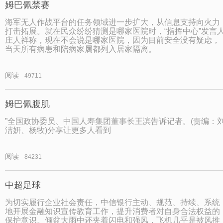
姆巴佩禁赛
海军无人作战平台的任务领域进一步扩大，从信息支持向火力
打击拓展。就在民众纷纷猜测是哪家医院时，“指挥中心”发言
庄人祥称，现在不会说是哪家医院，因为目前安全没有疑虑，
当天所有病患和陪病家属都列入居家隔离。
阅读
49711
姆巴佩腹肌
”全国政协委员、中国人寿集团董事长王滨告诉记者。(责编：
洁妍、杨牧)分享让更多人看到
阅读
84231
中超足球
为切实履行企业社会责任，中信银行主动、规范、持续、系统
地开展金融知识宣传教育工作，提升消费者对自身合法权益的
保护意识。倾盆大雨中还夹着闪电和强风，飞机几乎是被风推