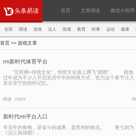
头条易读
首页
文章阅读
微信小程序
全部
阅读
游戏
达人
情感
教育
时事
运动
健康
首页
>> 游戏文章
购物
旅游
职场
财经
明星
微商
rm新时代体育平台
“互联网+传统文化”，传统文化插上腾飞“翅膀”。 就地
过年成为不少人开启农历牛年的特殊方式，也为这个春节注入
喜乐安宁的别样记忆。
阅读
R
23818
新时代rm平台入口
辛丑年的春晚，是奋斗的成果，是胜利的标志。 卷七则为
《沿江风情图》。