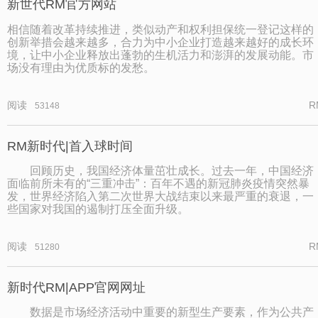
新世代RM官方网站
相信随着改革持续推进，类似动产和权利担保统一登记这样的
创新举措会越来越多，合力为中小企业打造越来越好的成长环
境，让中小企业释放出蓬勃的生机活力和澎湃的发展动能。市
场没有理由为优质标的发愁。
阅读
R
53148
RM新时代|首入球时间
回顾历史，我国经济体量茁壮成长。过去一年，中国经济
面临前所未有的“三重冲击”：百年不遇的新冠肺炎疫情突然暴
发，世界经济陷入第二次世界大战结束以来最严重的衰退，一
些国家对我国的遏制打压全面升级。
阅读
R
51280
新时代RM|APP官网网址
数据是市场经济活动中重要的新型生产要素，作为公共产