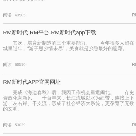
阅读
R
43505
RM新时代-RM平台-RM新时代app下载
其次，培育新制造的三个重要能力。 今年很多人留在
城里过年，“游子思乡情未尽”，美食就是乡愁最好的慰藉。
阅读
R
68510
RM新时代APP官网网址
完成《海边春秋》后，我因工作机会重返闽北。 存史
资政化育新风 千百年来，长江流域以水为纽带，连接上下
游、左右岸、干支流，形成了社会经济大系统，更孕育了无数
的文明。
阅读
R
53029