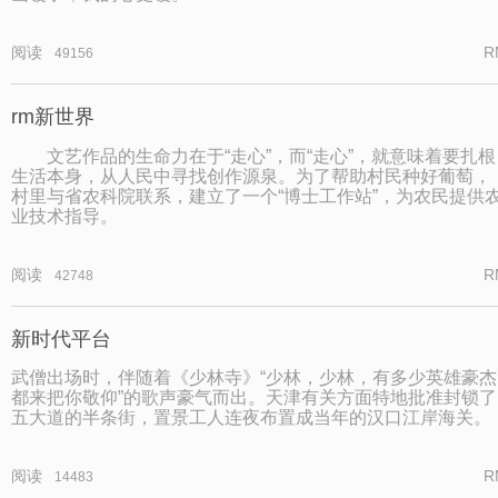
阅读
R
49156
rm新世界
文艺作品的生命力在于“走心”，而“走心”，就意味着要扎根
生活本身，从人民中寻找创作源泉。为了帮助村民种好葡萄，
村里与省农科院联系，建立了一个“博士工作站”，为农民提供
业技术指导。
阅读
R
42748
新时代平台
武僧出场时，伴随着《少林寺》“少林，少林，有多少英雄豪杰
都来把你敬仰”的歌声豪气而出。天津有关方面特地批准封锁了
五大道的半条街，置景工人连夜布置成当年的汉口江岸海关。
阅读
R
14483