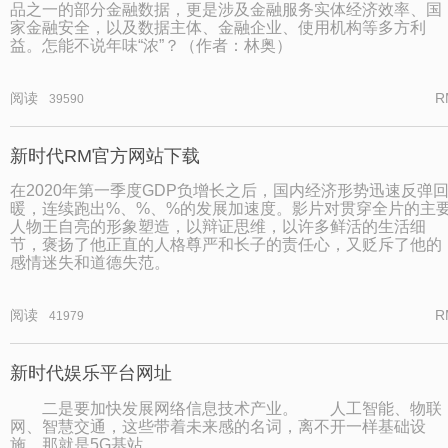
品之一的部分金融数据，更是涉及金融服务实体经济效率、国
家金融安全，以及数据主体、金融企业、使用机构等多方利
益。怎能不说年味“浓”？（作者：林奥）
阅读
R
39590
新时代RM官方网站下载
在2020年第一季度GDP负增长之后，国内经济形势迅速反弹
暖，连续跑出%、%、%的发展加速度。影片对贯穿全片的主
人物王自亮的形象塑造，以辩证思维，以许多鲜活的生活细
节，褒扬了他正直的人格尊严和长子的责任心，又贬斥了他的
感情迷失和道德失范。
阅读
R
41979
新时代娱乐平台网址
二是要加快发展网络信息技术产业。 人工智能、物联
网、智慧交通，这些带着未来感的名词，离不开一样基础设
施，那就是5G基站。