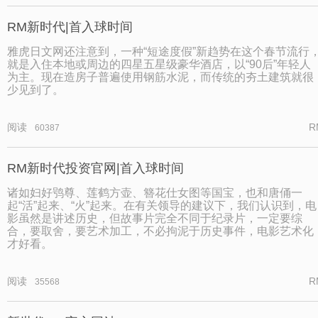
RM新时代|首入球时间
雅虎日文网还注意到，一种“短途度假”新趋势在这个春节流行
就是入住本地或周边的四星五星级豪华酒店，以“90后”年轻人
为主。现在造房子普遍使用钢筋水泥，而传统的夯土建筑就很
少见到了。
阅读
R
60387
RM新时代投资官网|首入球时间
诸如妇好鸮尊、莲鹤方壶、簪花仕女图等国宝，也和唐俑一
起“活”起来、“火”起来。在有关领导的建议下，我们认识到，电
影虽然是讲述历史，但故事片完全不同于纪录片，一定要综
合，要取舍，要艺术加工，不必拘泥于历史事件，电影艺术化
才好看。
阅读
R
35568