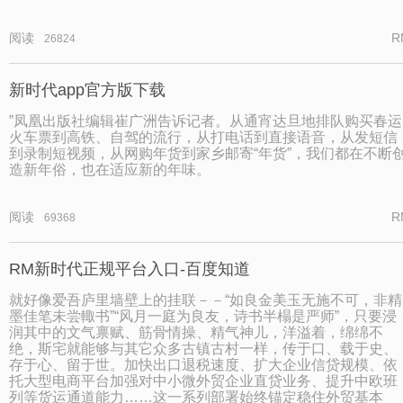
阅读
R
26824
新时代app官方版下载
”凤凰出版社编辑崔广洲告诉记者。从通宵达旦地排队购买春运
火车票到高铁、自驾的流行，从打电话到直接语音，从发短信
到录制短视频，从网购年货到家乡邮寄“年货”，我们都在不断
造新年俗，也在适应新的年味。
阅读
R
69368
RM新时代正规平台入口-百度知道
就好像爱吾庐里墙壁上的挂联－－“如良金美玉无施不可，非精
墨佳笔未尝輙书”“风月一庭为良友，诗书半榻是严师”，只要浸
润其中的文气禀赋、筋骨情操、精气神儿，洋溢着，绵绵不
绝，斯宅就能够与其它众多古镇古村一样，传于口、载于史、
存于心、留于世。加快出口退税速度、扩大企业信贷规模、依
托大型电商平台加强对中小微外贸企业直贷业务、提升中欧班
列等货运通道能力……这一系列部署始终锚定稳住外贸基本