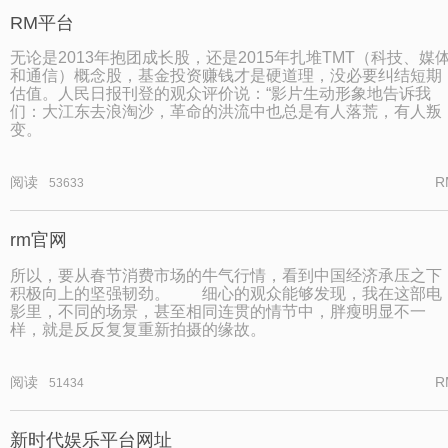
RM平台
无论是2013年抱团成长股，还是2015年扎堆TMT（科技、媒
和通信）概念股，基金投资赚钱才是硬道理，没必要纠结短期
估值。人民日报刊登的观众评价说：“影片生动形象地告诉我
们：大江东去浪淘沙，革命的洪流中也总是有人落荒，有人叛
变。
阅读
R
53633
rm官网
所以，要从春节消费市场的牛气行情，看到中国经济承压之下
积极向上的坚强韧劲。 细心的观众能够发现，我在这部电
影里，不同的场景，甚至相同连贯的情节中，胖瘦明显不一
样，就是反反复复重新拍摄的缘故。
阅读
R
51434
新时代娱乐平台网址